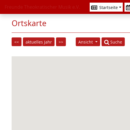
Freunde Theokratischer Musik e.V.
Startseite
Ortskarte
<<
aktuelles Jahr
>>
Ansicht
Suche